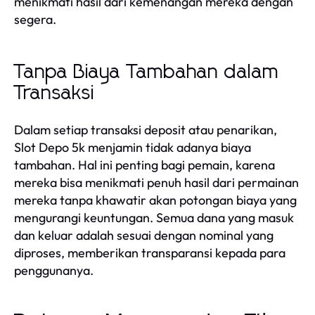
menikmati hasil dari kemenangan mereka dengan
segera.
Tanpa Biaya Tambahan dalam
Transaksi
Dalam setiap transaksi deposit atau penarikan,
Slot Depo 5k menjamin tidak adanya biaya
tambahan. Hal ini penting bagi pemain, karena
mereka bisa menikmati penuh hasil dari permainan
mereka tanpa khawatir akan potongan biaya yang
mengurangi keuntungan. Semua dana yang masuk
dan keluar adalah sesuai dengan nominal yang
diproses, memberikan transparansi kepada para
penggunanya.