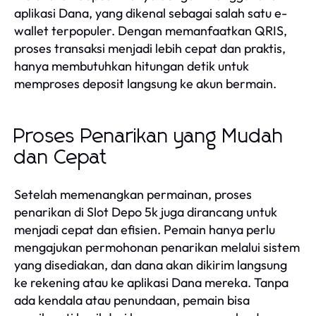
aplikasi Dana, yang dikenal sebagai salah satu e-
wallet terpopuler. Dengan memanfaatkan QRIS,
proses transaksi menjadi lebih cepat dan praktis,
hanya membutuhkan hitungan detik untuk
memproses deposit langsung ke akun bermain.
Proses Penarikan yang Mudah
dan Cepat
Setelah memenangkan permainan, proses
penarikan di Slot Depo 5k juga dirancang untuk
menjadi cepat dan efisien. Pemain hanya perlu
mengajukan permohonan penarikan melalui sistem
yang disediakan, dan dana akan dikirim langsung
ke rekening atau ke aplikasi Dana mereka. Tanpa
ada kendala atau penundaan, pemain bisa