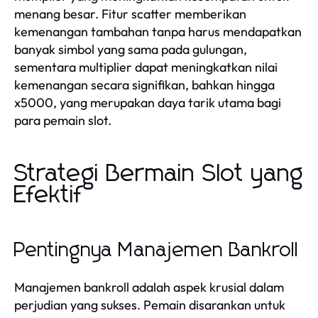
menang besar. Fitur scatter memberikan
kemenangan tambahan tanpa harus mendapatkan
banyak simbol yang sama pada gulungan,
sementara multiplier dapat meningkatkan nilai
kemenangan secara signifikan, bahkan hingga
x5000, yang merupakan daya tarik utama bagi
para pemain slot.
Strategi Bermain Slot yang
Efektif
Pentingnya Manajemen Bankroll
Manajemen bankroll adalah aspek krusial dalam
perjudian yang sukses. Pemain disarankan untuk