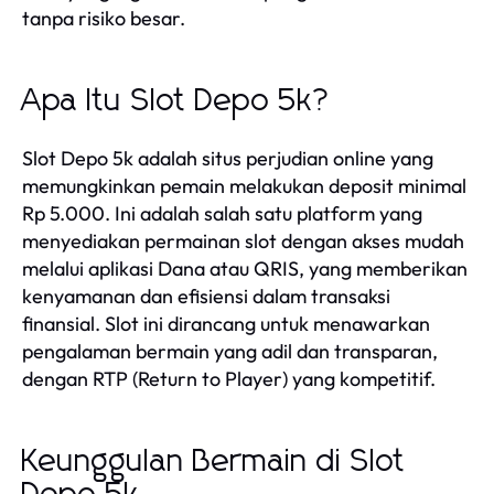
tanpa risiko besar.
Apa Itu Slot Depo 5k?
Slot Depo 5k adalah situs perjudian online yang
memungkinkan pemain melakukan deposit minimal
Rp 5.000. Ini adalah salah satu platform yang
menyediakan permainan slot dengan akses mudah
melalui aplikasi Dana atau QRIS, yang memberikan
kenyamanan dan efisiensi dalam transaksi
finansial. Slot ini dirancang untuk menawarkan
pengalaman bermain yang adil dan transparan,
dengan RTP (Return to Player) yang kompetitif.
Keunggulan Bermain di Slot