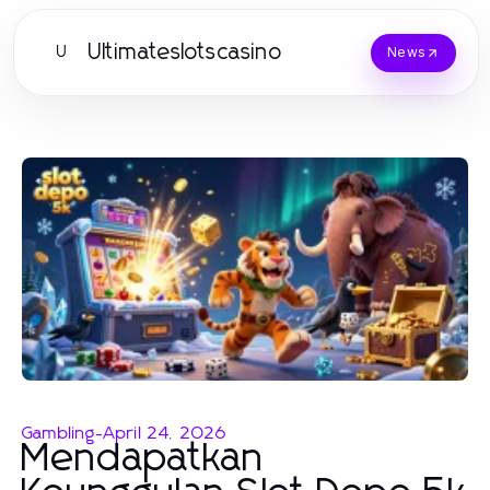
Ultimateslotscasino
U
News
Gambling
-
April 24, 2026
Mendapatkan