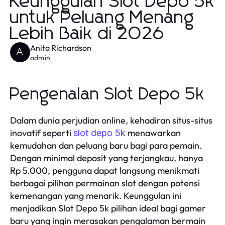
Keunggulan Slot Depo 5k
untuk Peluang Menang
Lebih Baik di 2026
Anita Richardson
A
admin
Pengenalan Slot Depo 5k
Dalam dunia perjudian online, kehadiran situs-situs
inovatif seperti
menawarkan
slot depo 5k
kemudahan dan peluang baru bagi para pemain.
Dengan minimal deposit yang terjangkau, hanya
Rp 5.000, pengguna dapat langsung menikmati
berbagai pilihan permainan slot dengan potensi
kemenangan yang menarik. Keunggulan ini
menjadikan Slot Depo 5k pilihan ideal bagi gamer
baru yang ingin merasakan pengalaman bermain