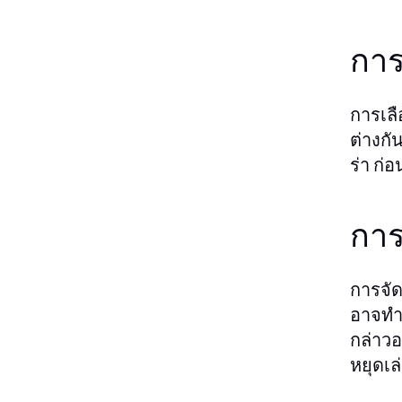
การ
การเลื
ต่างกั
ร่า ก่
การ
การจัด
อาจทำ
กล่าวอ
หยุดเล