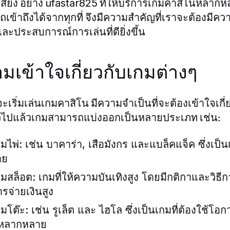
่อเสียง อย่าง
ที่ให้บริการเกมคาสิโนหลากห
ufastar825
เข้าถึงได้จากทุกที่ จึงมีความสำคัญที่เราจะต้องมีค
ละประสบการณ์การเล่นที่ดียิ่งขึ้น
มเข้าใจเกี่ยวกับเกมต่างๆ
่จะเริ่มเล่นเกมคาสิโน มีความจำเป็นที่จะต้องเข้าใจ
่วไปแล้วเกมสามารถแบ่งออกเป็นหลายประเภท เช่น:
มไพ่:
เช่น บาคาร่า, เสือมังกร และแบล็คแจ็ค ซึ่งเป็นเ
าย
กมสล็อต:
เกมที่ให้ความบันเทิงสูง โดยมีกติกาและวิธีกา
รจ่ายเงินสูง
กมโต๊ะ:
เช่น รูเล็ต และ ไฮโล ซึ่งเป็นเกมที่ต้องใช้
ี่หลากหลาย