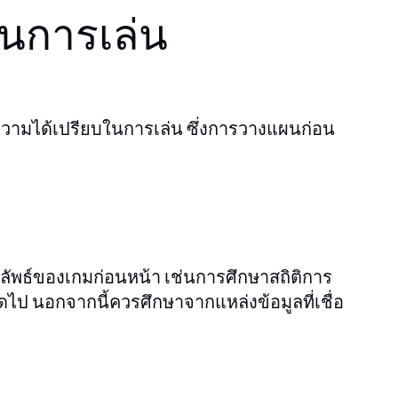
นการเล่น
มีความได้เปรียบในการเล่น ซึ่งการวางแผนก่อน
ลัพธ์ของเกมก่อนหน้า เช่นการศึกษาสถิติการ
ไป นอกจากนี้ควรศึกษาจากแหล่งข้อมูลที่เชื่อ