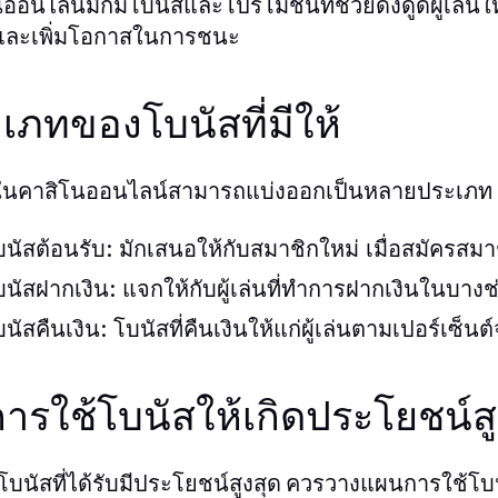
ออนไลน์มักมีโบนัสและโปรโมชั่นที่ช่วยดึงดูดผู้เล่นใ
้นและเพิ่มโอกาสในการชนะ
เภทของโบนัสที่มีให้
ในคาสิโนออนไลน์สามารถแบ่งออกเป็นหลายประเภท เ
บนัสต้อนรับ:
มักเสนอให้กับสมาชิกใหม่ เมื่อสมัครสม
บนัสฝากเงิน:
แจกให้กับผู้เล่นที่ทำการฝากเงินในบางช
นัสคืนเงิน:
โบนัสที่คืนเงินให้แก่ผู้เล่นตามเปอร์เซ็นต์
ีการใช้โบนัสให้เกิดประโยชน์สู
ห้โบนัสที่ได้รับมีประโยชน์สูงสุด ควรวางแผนการใช้โ