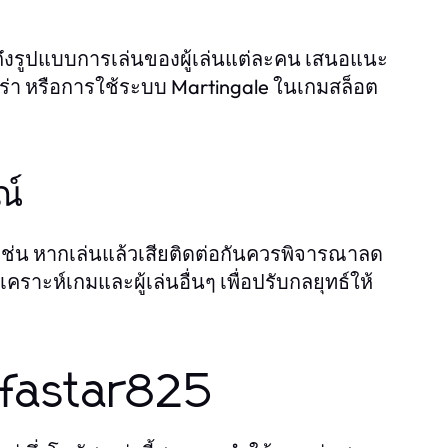
ถึงรูปแบบการเล่นของผู้เล่นแต่ละคน เสนอแนะ
าร่า หรือการใช้ระบบ Martingale ในเกมสล็อต
ณ์
เช่น หากเล่นแล้วเสียติดต่อกันควรพิจารณาลด
ิเคราะห์เกมและผู้เล่นอื่นๆ เพื่อปรับกลยุทธ์ให้
fastar825