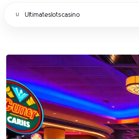
Ultimateslotscasino
U