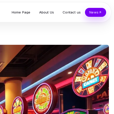
Home Page
About Us
Contact us
News