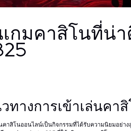
เกมคาสิโนที่น่าต
r825
วทางการเข้าเล่นคาสิ
นคาสิโนออนไลน์เป็นกิจกรรมที่ได้รับความนิยมอย่าง