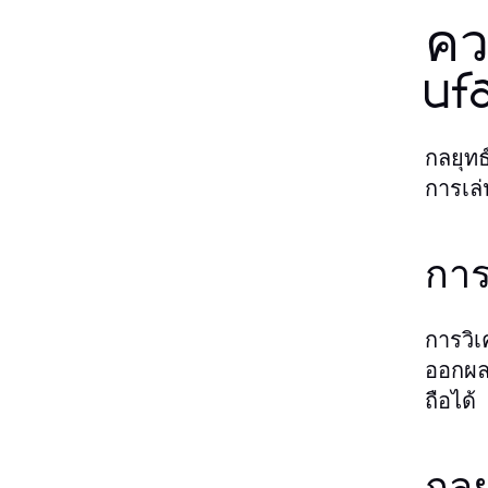
คว
uf
กลยุทธ
การเล่
การ
การวิเ
ออกผลข
ถือได้