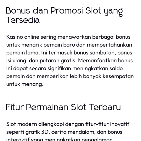
Bonus dan Promosi Slot yang
Tersedia
Kasino online sering menawarkan berbagai bonus
untuk menarik pemain baru dan mempertahankan
pemain lama. Ini termasuk bonus sambutan, bonus
isi ulang, dan putaran gratis. Memanfaatkan bonus
ini dapat secara signifikan meningkatkan saldo
pemain dan memberikan lebih banyak kesempatan
untuk menang.
Fitur Permainan Slot Terbaru
Slot modern dilengkapi dengan fitur-fitur inovatif
seperti grafik 3D, cerita mendalam, dan bonus
interaktif yang meningkatkan pengalaman