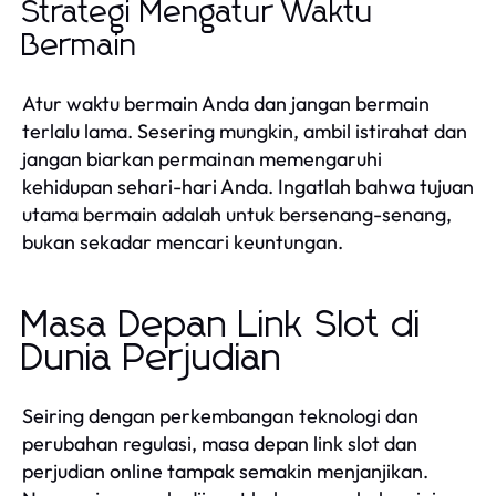
Strategi Mengatur Waktu
Bermain
Atur waktu bermain Anda dan jangan bermain
terlalu lama. Sesering mungkin, ambil istirahat dan
jangan biarkan permainan memengaruhi
kehidupan sehari-hari Anda. Ingatlah bahwa tujuan
utama bermain adalah untuk bersenang-senang,
bukan sekadar mencari keuntungan.
Masa Depan Link Slot di
Dunia Perjudian
Seiring dengan perkembangan teknologi dan
perubahan regulasi, masa depan link slot dan
perjudian online tampak semakin menjanjikan.