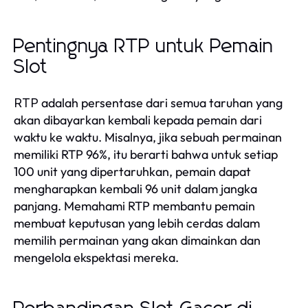
Pentingnya RTP untuk Pemain
Slot
adalah persentase dari semua taruhan yang
RTP
akan dibayarkan kembali kepada pemain dari
waktu ke waktu. Misalnya, jika sebuah permainan
memiliki RTP 96%, itu berarti bahwa untuk setiap
100 unit yang dipertaruhkan, pemain dapat
mengharapkan kembali 96 unit dalam jangka
panjang. Memahami RTP membantu pemain
membuat keputusan yang lebih cerdas dalam
memilih permainan yang akan dimainkan dan
mengelola ekspektasi mereka.