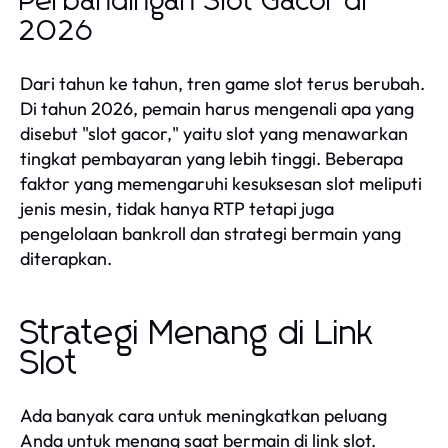
Perbandingan Slot Gacor di
2026
Dari tahun ke tahun, tren game slot terus berubah.
Di tahun 2026, pemain harus mengenali apa yang
disebut "slot gacor," yaitu slot yang menawarkan
tingkat pembayaran yang lebih tinggi. Beberapa
faktor yang memengaruhi kesuksesan slot meliputi
jenis mesin, tidak hanya RTP tetapi juga
pengelolaan bankroll dan strategi bermain yang
diterapkan.
Strategi Menang di Link
Slot
Ada banyak cara untuk meningkatkan peluang
Anda untuk menang saat bermain di link slot.