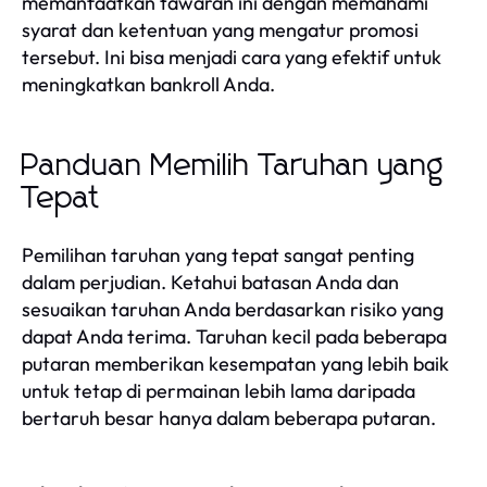
memanfaatkan tawaran ini dengan memahami
syarat dan ketentuan yang mengatur promosi
tersebut. Ini bisa menjadi cara yang efektif untuk
meningkatkan bankroll Anda.
Panduan Memilih Taruhan yang
Tepat
Pemilihan taruhan yang tepat sangat penting
dalam perjudian. Ketahui batasan Anda dan
sesuaikan taruhan Anda berdasarkan risiko yang
dapat Anda terima. Taruhan kecil pada beberapa
putaran memberikan kesempatan yang lebih baik
untuk tetap di permainan lebih lama daripada
bertaruh besar hanya dalam beberapa putaran.