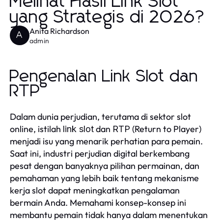
Melihat Hasil Link Slot
yang Strategis di 2026?
Anita Richardson
A
admin
Pengenalan Link Slot dan
RTP
Dalam dunia perjudian, terutama di sektor slot
online, istilah
dan
(Return to Player)
link slot
RTP
menjadi isu yang menarik perhatian para pemain.
Saat ini, industri perjudian digital berkembang
pesat dengan banyaknya pilihan permainan, dan
pemahaman yang lebih baik tentang mekanisme
kerja slot dapat meningkatkan pengalaman
bermain Anda. Memahami konsep-konsep ini
membantu pemain tidak hanya dalam menentukan