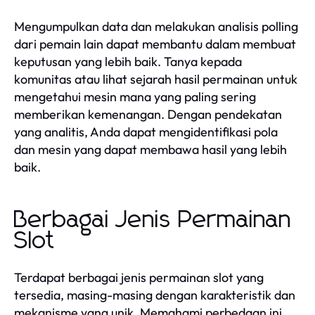
Mengumpulkan data dan melakukan analisis polling
dari pemain lain dapat membantu dalam membuat
keputusan yang lebih baik. Tanya kepada
komunitas atau lihat sejarah hasil permainan untuk
mengetahui mesin mana yang paling sering
memberikan kemenangan. Dengan pendekatan
yang analitis, Anda dapat mengidentifikasi pola
dan mesin yang dapat membawa hasil yang lebih
baik.
Berbagai Jenis Permainan
Slot
Terdapat berbagai jenis permainan slot yang
tersedia, masing-masing dengan karakteristik dan
mekanisme yang unik. Memahami perbedaan ini