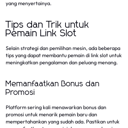
yang menyertainya.
Tips dan Trik untuk
Pemain Link Slot
Selain strategi dan pemilihan mesin, ada beberapa
tips yang dapat membantu pemain di link slot untuk
meningkatkan pengalaman dan peluang menang.
Memanfaatkan Bonus dan
Promosi
Platform sering kali menawarkan bonus dan
promosi untuk menarik pemain baru dan
mempertahankan yang sudah ada. Pastikan untuk