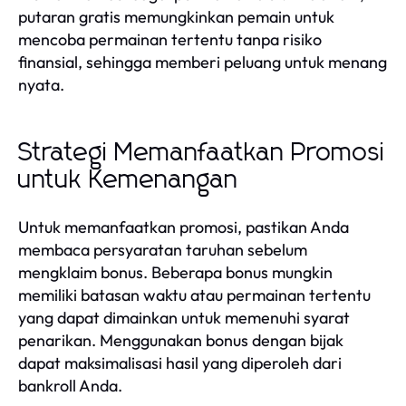
putaran gratis memungkinkan pemain untuk
mencoba permainan tertentu tanpa risiko
finansial, sehingga memberi peluang untuk menang
nyata.
Strategi Memanfaatkan Promosi
untuk Kemenangan
Untuk memanfaatkan promosi, pastikan Anda
membaca persyaratan taruhan sebelum
mengklaim bonus. Beberapa bonus mungkin
memiliki batasan waktu atau permainan tertentu
yang dapat dimainkan untuk memenuhi syarat
penarikan. Menggunakan bonus dengan bijak
dapat maksimalisasi hasil yang diperoleh dari
bankroll Anda.