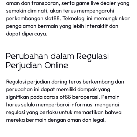
aman dan transparan, serta game live dealer yang
semakin diminati, akan terus mempengaruhi
perkembangan slot88. Teknologi ini memungkinkan
pengalaman bermain yang lebih interaktif dan
dapat dipercaya.
Perubahan dalam Regulasi
Perjudian Online
Regulasi perjudian daring terus berkembang dan
perubahan ini dapat memiliki dampak yang
signifikan pada cara slot88 beroperasi. Pemain
harus selalu memperbarui informasi mengenai
regulasi yang berlaku untuk memastikan bahwa
mereka bermain dengan aman dan legal.