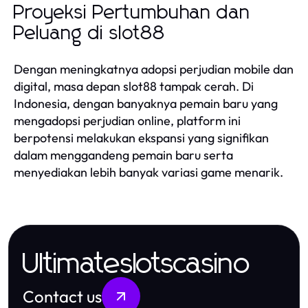
Proyeksi Pertumbuhan dan
Peluang di slot88
Dengan meningkatnya adopsi perjudian mobile dan
digital, masa depan slot88 tampak cerah. Di
Indonesia, dengan banyaknya pemain baru yang
mengadopsi perjudian online, platform ini
berpotensi melakukan ekspansi yang signifikan
dalam menggandeng pemain baru serta
menyediakan lebih banyak variasi game menarik.
Ultimateslotscasino
Contact us