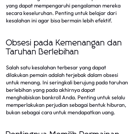
yang dapat mempengaruhi pengalaman mereka
secara keseluruhan. Penting untuk belajar dari
kesalahan ini agar bisa bermain lebih efektif.
Obsesi pada Kemenangan dan
Taruhan Berlebihan
Salah satu kesalahan terbesar yang dapat
dilakukan pemain adalah terjebak dalam obsesi
untuk menang. Ini seringkali berujung pada taruhan
berlebihan yang pada akhirnya dapat
menghabiskan bankroll Anda. Penting untuk selalu
memperlakukan perjudian sebagai bentuk hiburan,
bukan sebagai cara untuk mendapatkan uang.