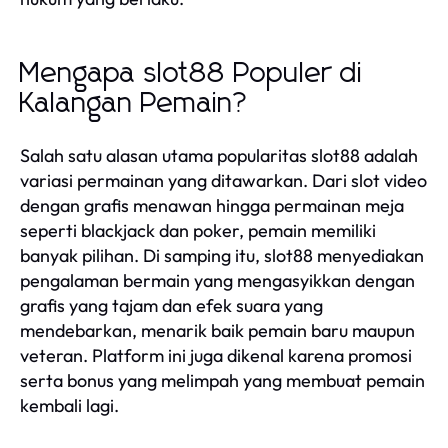
Mengapa slot88 Populer di
Kalangan Pemain?
Salah satu alasan utama popularitas slot88 adalah
variasi permainan yang ditawarkan. Dari slot video
dengan grafis menawan hingga permainan meja
seperti blackjack dan poker, pemain memiliki
banyak pilihan. Di samping itu, slot88 menyediakan
pengalaman bermain yang mengasyikkan dengan
grafis yang tajam dan efek suara yang
mendebarkan, menarik baik pemain baru maupun
veteran. Platform ini juga dikenal karena promosi
serta bonus yang melimpah yang membuat pemain
kembali lagi.